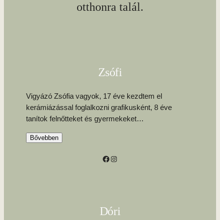
otthonra talál.
Zsófi
Vigyázó Zsófia vagyok, 17 éve kezdtem el
kerámiázással foglalkozni grafikusként, 8 éve
tanítok felnőtteket és gyermekeket
…
Bővebben
Facebook
Instagram
Dóri