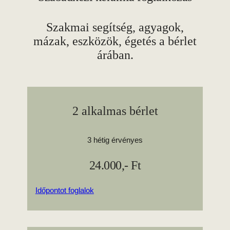
Szakmai segítség, agyagok,
mázak, eszközök, égetés a bérlet
árában.
2 alkalmas bérlet
3 hétig érvényes
24.000,- Ft
Időpontot foglalok