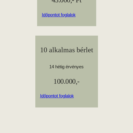
45.000,- Ft
Időpontot foglalok
10 alkalmas bérlet
14 hétig érvényes
100.000,-
Időpontot foglalok