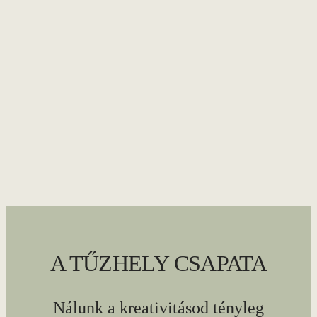
A TŰZHELY CSAPATA
Nálunk a kreativitásod tényleg