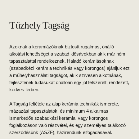
Tűzhely Tagság
Azoknak a kerámiázóknak biztosít rugalmas, önálló
alkotási lehetőséget a szabad idősávokban akik már némi
tapasztalattal rendelkeznek. Haladó kerámiásoknak
(szabadkézi kerámia technikás vagy korongos) ajánljuk ezt
a műhelyhasználati tagságot, akik szívesen alkotnának,
fejlesztenék tudásukat önállóan egy jól felszerelt, rendezett,
kedves térben.
A Tagság feltétele az alap kerámia technikák ismerete,
mázazási tapasztalatok, és minimum 4 alkalmas
ismerkedős szabadkézi kerámia, vagy korongos
foglalkozáson való részvétel, és egy személyes találkozó
szerződésünk (ÁSZF), házirendünk elfogadásával.