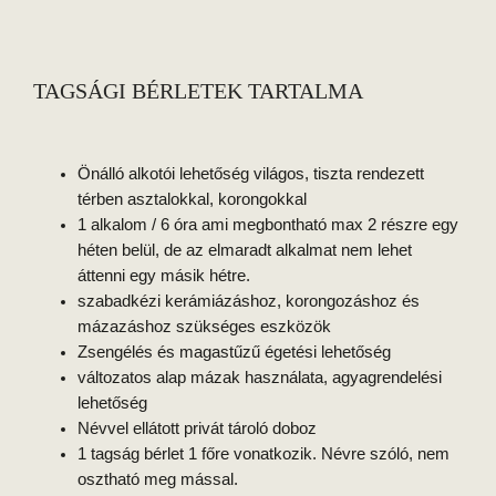
TAGSÁGI BÉRLETEK TARTALMA
Önálló alkotói lehetőség világos, tiszta rendezett
térben asztalokkal, korongokkal
1 alkalom / 6 óra ami megbontható max 2 részre egy
héten belül, de az elmaradt alkalmat nem lehet
áttenni egy másik hétre.
szabadkézi kerámiázáshoz, korongozáshoz és
mázazáshoz szükséges eszközök
Zsengélés és magastűzű égetési lehetőség
változatos alap mázak használata, agyagrendelési
lehetőség
Névvel ellátott privát tároló doboz
1 tagság bérlet 1 főre vonatkozik. Névre szóló, nem
osztható meg mással.