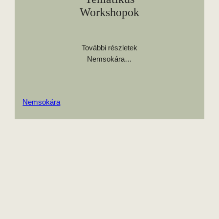
Workshopok
További részletek
Nemsokára…
Nemsokára