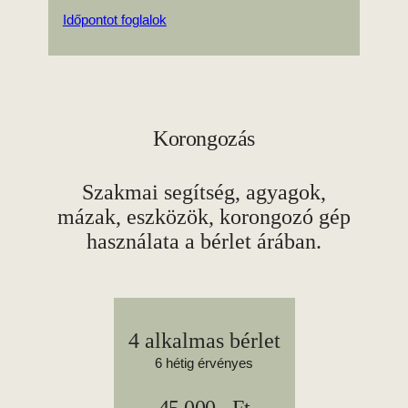
Időpontot foglalok
Korongozás
Szakmai segítség, agyagok,
mázak, eszközök, korongozó gép
használata a bérlet árában.
4 alkalmas bérlet
6 hétig érvényes