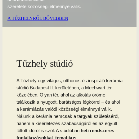
szeretete közösségi élménnyé válik.
A TŰZHELYRŐL BŐVEBBEN
Tűzhely stúdió
A Tűzhely egy világos, otthonos és inspiráló kerámia
stúdió Budapest II. kerületében, a Mechwart tér
közelében. Olyan tér, ahol az alkotás öröme
találkozik a nyugodt, barátságos légkörrel – és ahol
a kerámiázás valódi közösségi élménnyé válik.
Nálunk a kerámia nemcsak a tárgyak születéséről,
hanem a kísérletezés szabadságáról és az együtt
töltött időről is szól. A stúdióban
heti rendszeres
foglalkozásokkal
,
tematikus