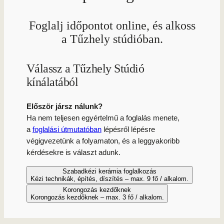
Foglalj időpontot online, és alkoss
a Tűzhely stúdióban.
Válassz a Tűzhely Stúdió
kínálatából
Először jársz nálunk?
Ha nem teljesen egyértelmű a foglalás menete,
a
foglalási útmutatóban
lépésről lépésre
végigvezetünk a folyamaton, és a leggyakoribb
kérdésekre is választ adunk.
Szabadkézi kerámia foglalkozás
Kézi technikák, építés, díszítés – max. 9 fő / alkalom.
Korongozás kezdőknek
Korongozás kezdőknek – max. 3 fő / alkalom.