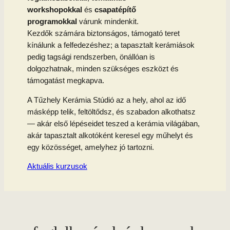
workshopokkal
és
csapatépítő
programokkal
várunk mindenkit.
Kezdők számára biztonságos, támogató teret
kínálunk a felfedezéshez; a tapasztalt kerámiások
pedig tagsági rendszerben, önállóan is
dolgozhatnak, minden szükséges eszközt és
támogatást megkapva.
A Tűzhely Kerámia Stúdió az a hely, ahol az idő
másképp telik, feltöltődsz, és szabadon alkothatsz
— akár első lépéseidet teszed a kerámia világában,
akár tapasztalt alkotóként keresel egy műhelyt és
egy közösséget, amelyhez jó tartozni.
Aktuális kurzusok