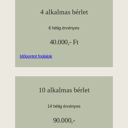
4 alkalmas bérlet
6 hétig érvényes
40.000,- Ft
Időpontot foglalok
10 alkalmas bérlet
14 hétig érvényes
90.000,-