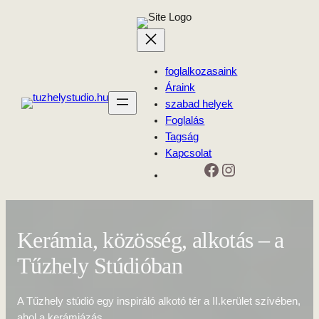
Ugrás
a
tartalomhoz
foglalkozasaink
Áraink
szabad helyek
Foglalás
Tagság
Kapcsolat
Facebook
Instagram
Kerámia, közösség, alkotás – a
Tűzhely Stúdióban
A Tűzhely stúdió egy inspiráló alkotó tér a II.kerület szívében,
ahol a kerámiázás